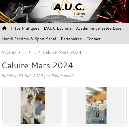
Panneau de gestion des cookies
Infos Pratiques
L'AUC Escrime
Académie de Sabre Laser
Handi Escrime & Sport Santé
Partenaires
Contact
Accueil
Caluire Mars 2024
Caluire Mars 2024
Publié le
31 juil. 2024
par Paul Landais