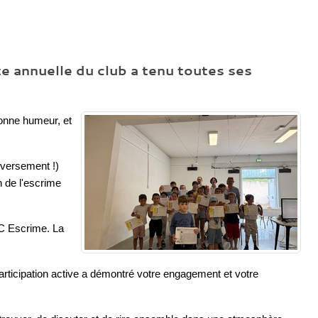
e annuelle du club a tenu toutes ses
bonne humeur, et
nversement !)
n de l'escrime
UC Escrime. La
articipation active a démontré votre engagement et votre