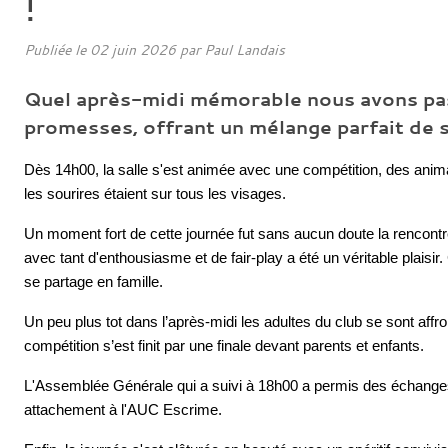
!
Publiée le
02 juin 2026
par Paul Landais
Quel après-midi mémorable nous avons passé
promesses, offrant un mélange parfait de sp
Dès 14h00, la salle s'est animée avec une compétition, des animat
les sourires étaient sur tous les visages.
Un moment fort de cette journée fut sans aucun doute la rencontre 
avec tant d'enthousiasme et de fair-play a été un véritable plaisi
se partage en famille.
Un peu plus tot dans l’après-midi les adultes du club se sont aff
compétition s’est finit par une finale devant parents et enfants.
L'Assemblée Générale qui a suivi à 18h00 a permis des échanges ri
attachement à l'AUC Escrime.