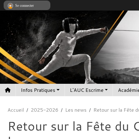
Panneau de gestion des cookies
Se connecter
Infos Pratiques
L'AUC Escrime
Académie
Accueil
2025-2026
Les news
Retour sur la Fête d
Retour sur la Fête du 