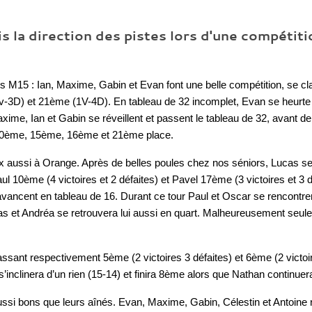
s la direction des pistes lors d'une compéti
es M15 : Ian, Maxime, Gabin et Evan font une belle compétition, se cl
3D) et 21ème (1V-4D). En tableau de 32 incomplet, Evan se heurte 
axime, Ian et Gabin se réveillent et passent le tableau de 32, avant de
à la 10ème, 15ème, 16ème et 21ème place.
 aussi à Orange. Après de belles poules chez nos séniors, Lucas se
ul 10ème (4 victoires et 2 défaites) et Pavel 17ème (3 victoires et 3 d
avancent en tableau de 16. Durant ce tour Paul et Oscar se rencontre
ucas et Andréa se retrouvera lui aussi en quart. Malheureusement seu
ssant respectivement 5ème (2 victoires 3 défaites) et 6ème (2 victoir
 s’inclinera d’un rien (15-14) et finira 8ème alors que Nathan continuera
ussi bons que leurs aînés. Evan, Maxime, Gabin, Célestin et Antoine 