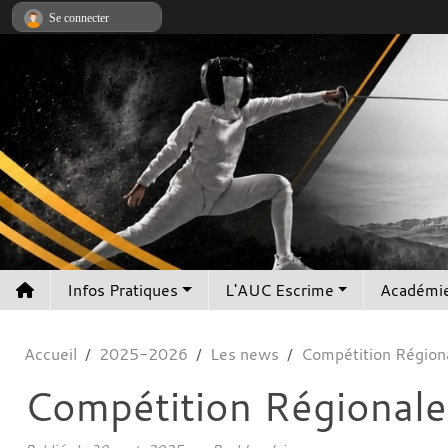
Panneau de gestion des cookies
Se connecter
Infos Pratiques
L'AUC Escrime
Académie
Accueil
2025-2026
Les news
Compétition Région
Compétition Régionale