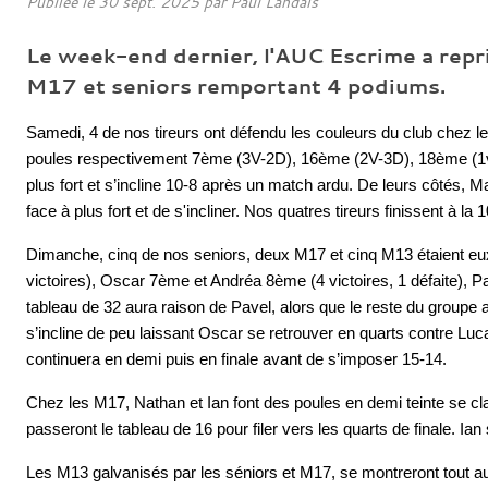
Publiée le
30 sept. 2025
par Paul Landais
Le week-end dernier, l'AUC Escrime a repri
M17 et seniors remportant 4 podiums.
Samedi, 4 de nos tireurs ont défendu les couleurs du club chez l
poules respectivement 7ème (3V-2D), 16ème (2V-3D), 18ème (1v-
plus fort et s’incline 10-8 après un match ardu. De leurs côtés, M
face à plus fort et de s'incliner. Nos quatres tireurs finissent 
Dimanche, cinq de nos seniors, deux M17 et cinq M13 étaient eux
victoires), Oscar 7ème et Andréa 8ème (4 victoires, 1 défaite), Pa
tableau de 32 aura raison de Pavel, alors que le reste du groupe 
s’incline de peu laissant Oscar se retrouver en quarts contre L
continuera en demi puis en finale avant de s’imposer 15-14.
Chez les M17, Nathan et Ian font des poules en demi teinte se cla
passeront le tableau de 16 pour filer vers les quarts de finale. Ian
Les M13 galvanisés par les séniors et M17, se montreront tout a